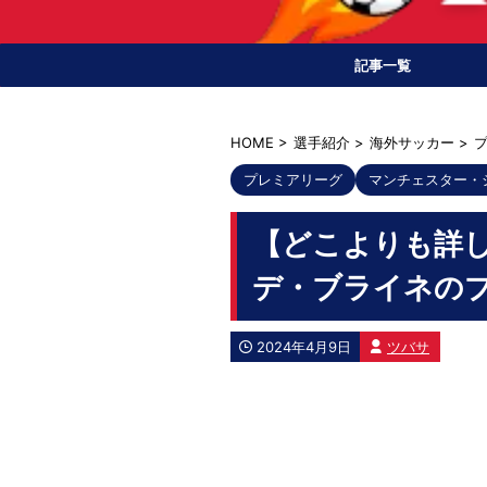
記事一覧
HOME
>
選手紹介
>
海外サッカー
>
プレミアリーグ
マンチェスター・
【どこよりも詳し
デ・ブライネの
2024年4月9日
ツバサ