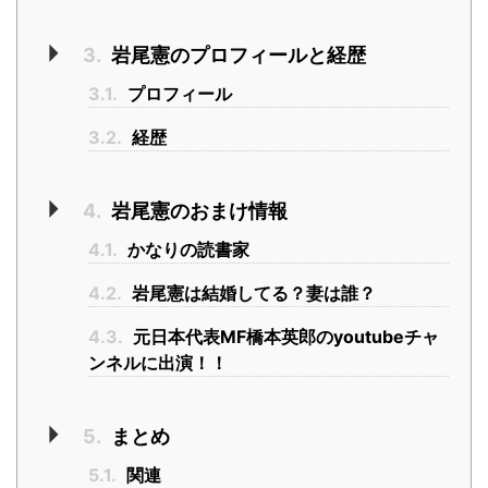
3.
岩尾憲のプロフィールと経歴
3.1.
プロフィール
3.2.
経歴
4.
岩尾憲のおまけ情報
4.1.
かなりの読書家
4.2.
岩尾憲は結婚してる？妻は誰？
4.3.
元日本代表MF橋本英郎のyoutubeチャ
ンネルに出演！！
5.
まとめ
5.1.
関連