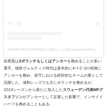
URAWA RED DIAMONDS | 浦和レッズ(@urawaredsofficial)がシェアした投稿
岩尾憲は
2ボランチもしくはアンカー
を務めることが多い
選手。徳島ヴォルティス時代は基本的に4-1-2-3の布陣に
アンカーを務め、攻守における絶対的なチームの要として
活躍した。浦和レッズでも主にボランチを務めるが、
2024シーズンから新たに加入した
スウェーデン代表MFグ
スタフソン
がアンカーとして定着した影響で、インサイド
ハーフを務めることもある。