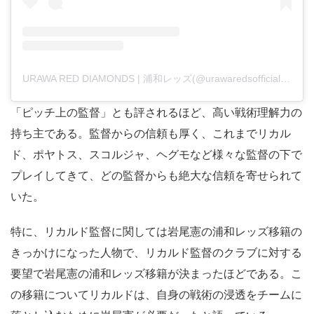
URAWA RED DIAMONDS | 浦和レッズ(@urawaredsofficial)がシェアした投稿
「ピッチ上の監督」とも評されるほど、高い戦術理解力の
持ち主である。監督からの信頼も厚く、これまでリカル
ド、ポヤトス、スコルジャ、ヘグモなど様々な監督の下で
プレイしてきて、どの監督からも絶大な信頼を寄せられて
いた。
特に、リカルド監督に関しては岩尾憲の浦和レッズ移籍の
きっかけになった人物で、リカルド監督のクラブに対する
要望で岩尾憲の浦和レッズ移籍が決まったほどである。こ
の移籍についてリカルドは、自身の戦術の浸透をチームに