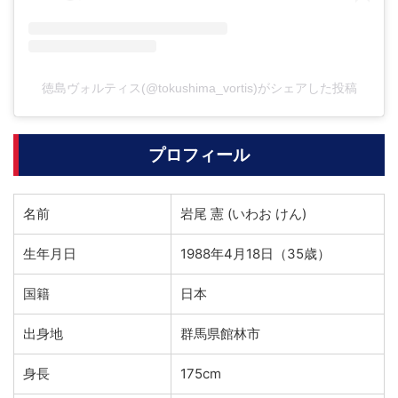
徳島ヴォルティス(@tokushima_vortis)がシェアした投稿
プロフィール
名前
岩尾 憲 (いわお けん)
生年月日
1988年4月18日（35歳）
国籍
日本
出身地
群馬県館林市
身長
175cm