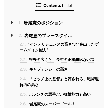
Contents
[
hide
]
1.
岩尾憲のポジション
2.
岩尾憲のプレースタイル
2.1.
”インテリジェンスの高さ”と”突出したゲ
ームメイク能力”
2.2.
視野の広さと、長短の正確無比なパス
2.3.
キャプテンシーの高さ
2.4.
「ピッチ上の監督」と評される、戦術理
解力の高さ
2.5.
ボランチの選手だが攻撃能力も高い
2.6.
岩尾憲のスーパーゴール！