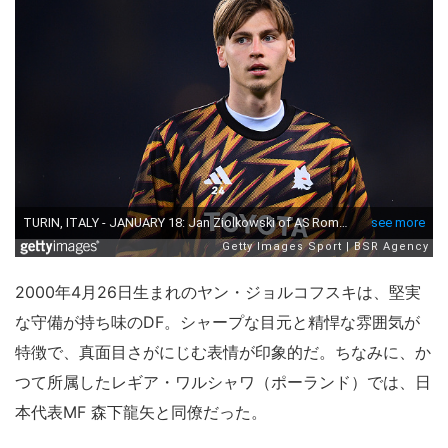
2000年4月26日生まれのヤン・ジョルコフスキは、堅実
な守備が持ち味のDF。シャープな目元と精悍な雰囲気が
特徴で、真面目さがにじむ表情が印象的だ。ちなみに、か
つて所属したレギア・ワルシャワ（ポーランド）では、日
本代表MF 森下龍矢と同僚だった。