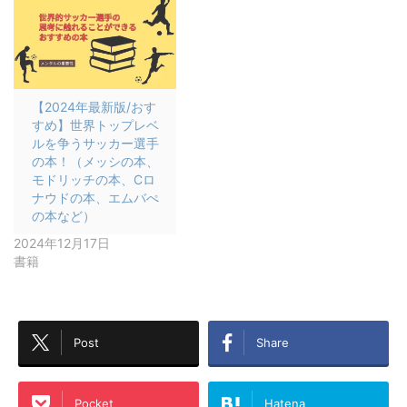
【2024年最新版/おす
すめ】世界トップレベ
ルを争うサッカー選手
の本！（メッシの本、
モドリッチの本、Cロ
ナウドの本、エムバぺ
の本など）
2024年12月17日
書籍
Post
Share
Pocket
Hatena