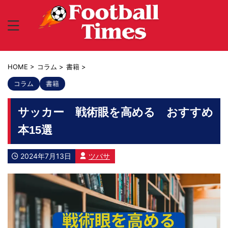
HOME
>
コラム
>
書籍
>
コラム
書籍
サッカー 戦術眼を高める おすすめ
本15選
2024年7月13日
ツバサ