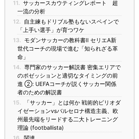
11.
サッカースカウティングレポート 超
一流の分析
12.
自主練もドリブル塾もないスペインで
「上手い選手」が育つワケ
13.
モダンサッカーの教科書II セリエA新
世代コーチの現場で進む「知られざる革
命」
14.
専門家のサッカー解説書 密集エリアで
のポゼッションと適切なタイミングの前
進 ②: UEFAコーチが説くサッカー関係
者のための解説書
15.
「サッカー」とは何か 戦術的ピリオダ
イゼーションvsバルセロナ構造主義、欧
州最先端をリードする二大トレーニング
理論 (footballista)
16.
関連