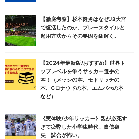
【徹底考察】杉本健勇はなぜJ3大宮
で復活したのか。プレースタイルと
起用方法からその要因を紐解く。
【2024年最新版/おすすめ】世界ト
ップレベルを争うサッカー選手の
本！（メッシの本、モドリッチの
本、Cロナウドの本、エムバぺの本
など）
《実体験/少年サッカー》親が必死す
ぎて疲弊した小学生時代。自信喪
失、試合が怖い。