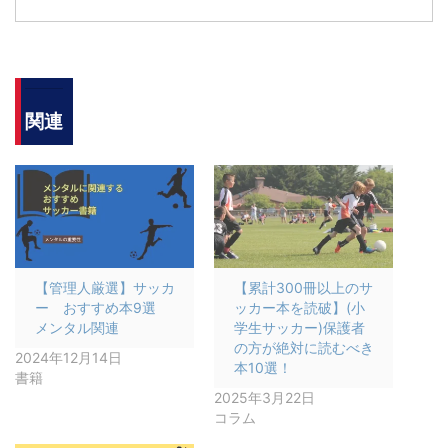
関連
【管理人厳選】サッカ
【累計300冊以上のサ
ー おすすめ本9選
ッカー本を読破】(小
メンタル関連
学生サッカー)保護者
の方が絶対に読むべき
2024年12月14日
本10選！
書籍
2025年3月22日
コラム