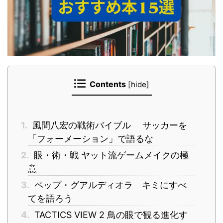
Contents
[
hide
]
1.
風間八宏の戦術バイブル サッカーを
「フォーメーション」で語るな
2.
眼・術・戦 ヤット流ゲームメイクの極
意
3.
ペップ・グアルディオラ キミにすべ
てを語ろう
4.
TACTICS VIEW 2 鳥の眼で観る進化す